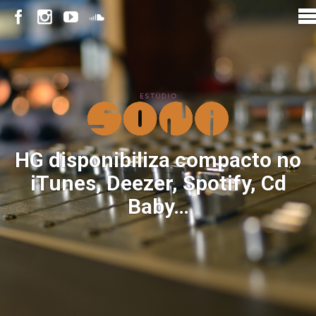
HG disponibiliza compacto no
iTunes, Deezer, Spotify, Cd
Baby…