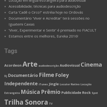
Locução em língua estrangeira para audiovisual
Acessibilidade; técnicas para audiodescrição
Curta ‘Cadê o Circo?’ estréia hoje no Ordovás
Documentário ‘Viver e Acreditar’ terá sessões no
Iguatemi Caxias
‘Viver, Experimentar e Sentir’ é premiado no FIACULT
Estamos entre os melhores, Eureka 2016!
Tags
Arte
Cinema
Acordeon
Audiovisual
audiodescrição
Filme
Foley
Documentário
Dj
Independente
Jingle
iTunes
Locutor Nativo
Locução
Música
Prêmio
Publicidade
Rock
Estrangeira
Spot
Trilha Sonora
TV