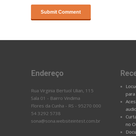
Endereço
Rec
Locu
Rua Virginia Bertuol Ulian, 115
para
Sala 01 - Bairro Vindima
Acess
Flores da Cunha - RS - 95270 000
audi
54 3292 5738
Curta
sona@sona.websiteintest.com.br
no O
Docu