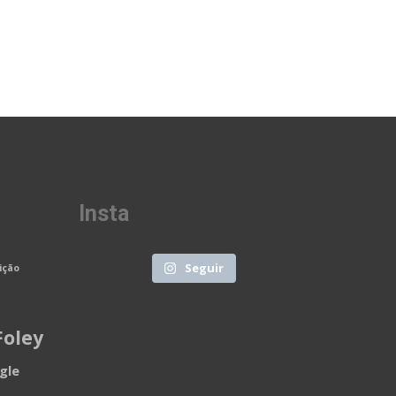
Insta
Seguir
ição
Foley
ngle