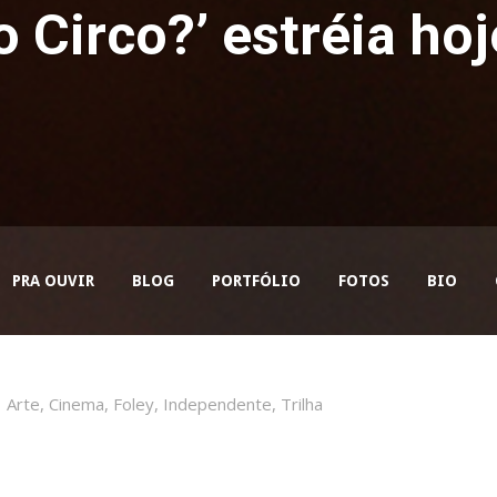
o Circo?’ estréia ho
PRA OUVIR
BLOG
PORTFÓLIO
FOTOS
BIO
Arte
,
Cinema
,
Foley
,
Independente
,
Trilha