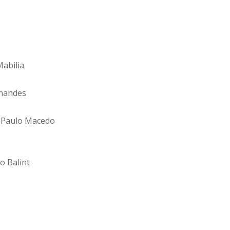
abilia
rnandes
, Paulo Macedo
o Balint