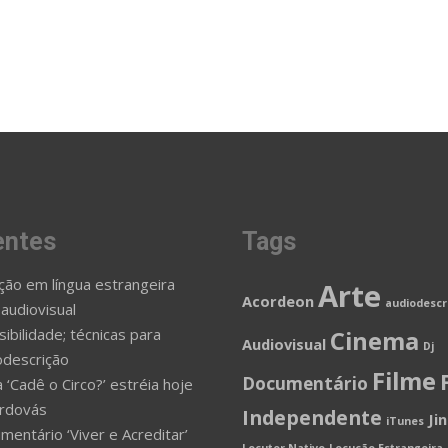
entes
Tags
ção em língua estrangeira
Arte
Acordeon
audiodescr
 audiovisual
ibilidade; técnicas para
Cinema
Audiovisual
Dj
odescrição
Filme
Documentário
 ‘Cadê o Circo?’ estréia hoje
rdovás
Independente
Ji
iTunes
mentário ‘Viver e Acreditar’