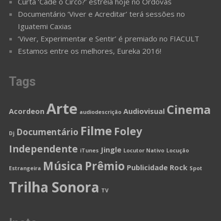
Curta ‘Cadê o Circo?’ estréia hoje no Ordovás
Documentário ‘Viver e Acreditar’ terá sessões no
Iguatemi Caxias
‘Viver, Experimentar e Sentir’ é premiado no FIACULT
Estamos entre os melhores, Eureka 2016!
Tags
Arte
Cinema
Acordeon
Audiovisual
audiodescrição
Filme
Foley
Documentário
Dj
Independente
Jingle
iTunes
Locutor Nativo
Locução
Música
Prêmio
Publicidade
Rock
Estrangeira
Spot
Trilha Sonora
TV