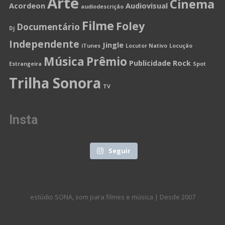
Arte
Cinema
Acordeon
Audiovisual
audiodescrição
Filme
Foley
Documentário
Dj
Independente
Jingle
iTunes
Locutor Nativo
Locução
Música
Prêmio
Publicidade
Rock
Estrangeira
Spot
Trilha Sonora
TV
Insta
Seguir
estúdio SONA, som para filmes e música | Desde 2007