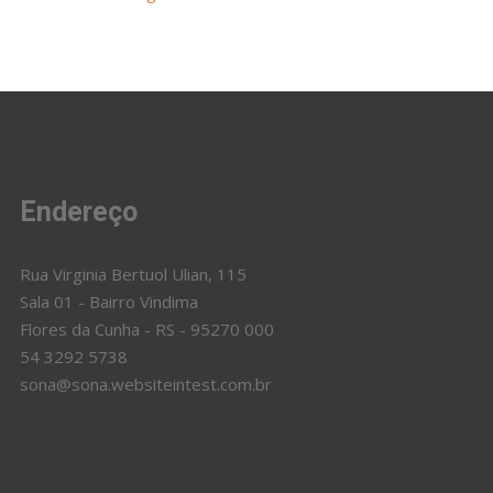
Endereço
Rua Virginia Bertuol Ulian, 115
Sala 01 - Bairro Vindima
Flores da Cunha - RS - 95270 000
54 3292 5738
sona@sona.websiteintest.com.br