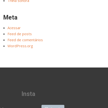
Trilha sonora
Meta
Acessar
Feed de posts
Feed de comentários
WordPress.org
Insta