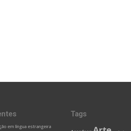
entes
Tags
ção em língua estrangeira
Arte